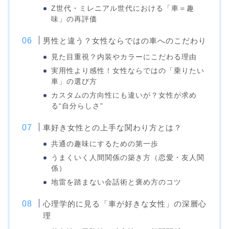
Z世代・ミレニアル世代における「車＝趣
味」の再評価
男性と違う？女性ならではの車へのこだわり
見た目重視？内装やカラーにこだわる理由
実用性より感性！女性ならではの「乗りたい
車」の選び方
カスタムの方向性にも違いが？女性が求め
る“自分らしさ”
車好き女性との上手な関わり方とは？
共通の趣味にするための第一歩
うまくいく人間関係の築き方（恋愛・友人関
係）
地雷を踏まない会話術と褒め方のコツ
心理学的に見る「車が好きな女性」の深層心
理