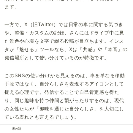
ます。
一方で、X（旧Twitter）では日常の車に関する気づき
や、整備・カスタムの記録、さらにはドライブ中に見
た景色や心境を文字で綴る投稿が目立ちます。インス
タが「魅せる」ツールなら、Xは「共感」や「本音」の
発信場所として使い分けているのが特徴です。
このSNSの使い分けから見えるのは、車を単なる移動
手段ではなく、自分らしさを表現するアイコンとして
捉える心理です。発信することで自己肯定感を得た
り、同じ趣味を持つ仲間と繋がったりするのは、現代
の女性たちが「趣味を通じた自分らしさ」を大切にし
ている表れとも言えるでしょう。
未分類