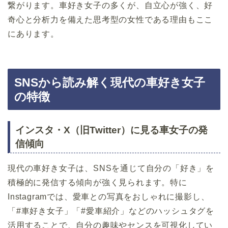
繋がります。車好き女子の多くが、自立心が強く、好
奇心と分析力を備えた思考型の女性である理由もここ
にあります。
SNSから読み解く現代の車好き女子
の特徴
インスタ・X（旧Twitter）に見る車女子の発
信傾向
現代の車好き女子は、SNSを通じて自分の「好き」を
積極的に発信する傾向が強く見られます。特に
Instagramでは、愛車との写真をおしゃれに撮影し、
「#車好き女子」「#愛車紹介」などのハッシュタグを
活用することで、自分の趣味やセンスを可視化してい