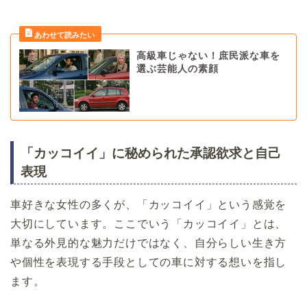
高級車じゃない！庶民派な車を
選ぶ芸能人の素顔
「カッコイイ」に秘められた承認欲求と自己
表現
車好きな女性の多くが、「カッコイイ」という感覚を
大切にしています。ここでいう「カッコイイ」とは、
単なる外見的な魅力だけではなく、自分らしい生き方
や個性を表現する手段としての車に対する想いを指し
ます。