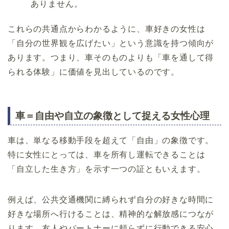
ありません。
これらの共通点からわかるように、車好きの女性は
「自分の世界観を広げたい」という意識を持つ傾向が
あります。つまり、車そのものよりも「車を通して得
られる体験」に価値を見出しているのです。
車＝自由や自立の象徴として捉える女性心理
車は、単なる移動手段を超えて「自由」の象徴です。
特に女性にとっては、車を所有し運転できることは
「自立した生き方」を示す一つの証ともいえます。
例えば、公共交通機関に縛られず自分の好きな時間に
好きな場所へ行けることは、精神的な解放感につなが
ります。友人やパートナーに頼らずに行動できる安心