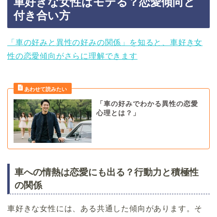
車好きな女性はモテる？恋愛傾向と
付き合い方
「車の好みと異性の好みの関係」を知ると、車好き女
性の恋愛傾向がさらに理解できます
「車の好みでわかる異性の恋愛
心理とは？」
車への情熱は恋愛にも出る？行動力と積極性
の関係
車好きな女性には、ある共通した傾向があります。そ