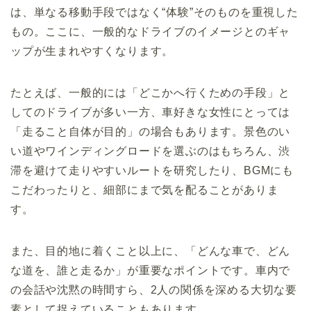
は、単なる移動手段ではなく“体験”そのものを重視した
もの。ここに、一般的なドライブのイメージとのギャ
ップが生まれやすくなります。
たとえば、一般的には「どこかへ行くための手段」と
してのドライブが多い一方、車好きな女性にとっては
「走ること自体が目的」の場合もあります。景色のい
い道やワインディングロードを選ぶのはもちろん、渋
滞を避けて走りやすいルートを研究したり、BGMにも
こだわったりと、細部にまで気を配ることがありま
す。
また、目的地に着くこと以上に、「どんな車で、どん
な道を、誰と走るか」が重要なポイントです。車内で
の会話や沈黙の時間すら、2人の関係を深める大切な要
素として捉えていることもあります。