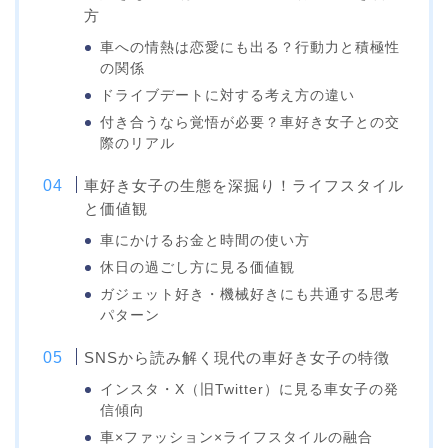
方
車への情熱は恋愛にも出る？行動力と積極性
の関係
ドライブデートに対する考え方の違い
付き合うなら覚悟が必要？車好き女子との交
際のリアル
車好き女子の生態を深掘り！ライフスタイル
と価値観
車にかけるお金と時間の使い方
休日の過ごし方に見る価値観
ガジェット好き・機械好きにも共通する思考
パターン
SNSから読み解く現代の車好き女子の特徴
インスタ・X（旧Twitter）に見る車女子の発
信傾向
車×ファッション×ライフスタイルの融合