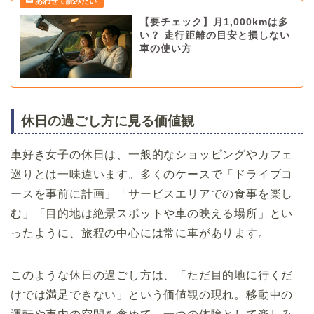
【要チェック】月1,000kmは多
い？ 走行距離の目安と損しない
車の使い方
休日の過ごし方に見る価値観
車好き女子の休日は、一般的なショッピングやカフェ
巡りとは一味違います。多くのケースで「ドライブコ
ースを事前に計画」「サービスエリアでの食事を楽し
む」「目的地は絶景スポットや車の映える場所」とい
ったように、旅程の中心には常に車があります。
このような休日の過ごし方は、「ただ目的地に行くだ
けでは満足できない」という価値観の現れ。移動中の