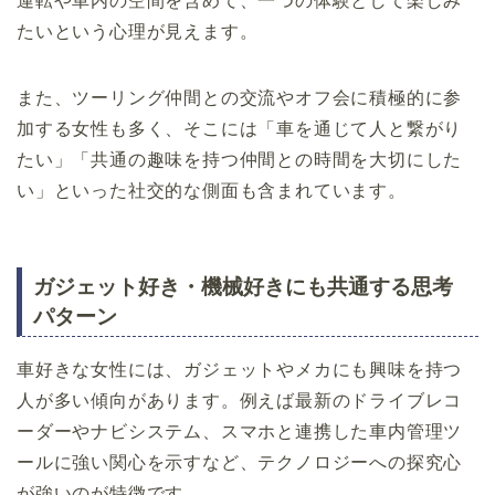
運転や車内の空間を含めて、一つの体験として楽しみ
たいという心理が見えます。
また、ツーリング仲間との交流やオフ会に積極的に参
加する女性も多く、そこには「車を通じて人と繋がり
たい」「共通の趣味を持つ仲間との時間を大切にした
い」といった社交的な側面も含まれています。
ガジェット好き・機械好きにも共通する思考
パターン
車好きな女性には、ガジェットやメカにも興味を持つ
人が多い傾向があります。例えば最新のドライブレコ
ーダーやナビシステム、スマホと連携した車内管理ツ
ールに強い関心を示すなど、テクノロジーへの探究心
が強いのが特徴です。