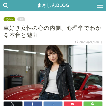
まさしんBLOG
その他
PR
車好き女性の心の内側、心理学でわか
る本音と魅力
2025年9月30日