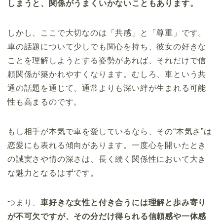
しまうと、関係がうまくいかないこともあります。
しかし、ここで大切なのは「共感」と「尊重」です。
車の話題について少しでも関心を持ち、彼女の好きな
ことを理解しようとする姿勢があれば、それだけで信
頼関係が築かれやすくなります。むしろ、車という共
通の話題を通じて、通常よりも深い絆が生まれる可能
性も高まるのです。
もし相手が本気で車を愛しているなら、その“本気さ”は
恋愛にも表れる傾向があります。一度心を開いたとき
の誠実さや情の深さは、長く続く関係性において大き
な魅力となるはずです。
つまり、
車好きな女性と付き合うには理解と歩み寄り
が不可欠ですが、その分だけ得られる信頼感や一体感