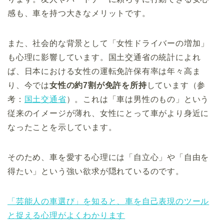
感も、車を持つ大きなメリットです。
また、社会的な背景として「女性ドライバーの増加」
も心理に影響しています。国土交通省の統計によれ
ば、日本における女性の運転免許保有率は年々高ま
り、今では
女性の約7割が免許を所持
しています（参
考：
国土交通省
）。これは「車は男性のもの」という
従来のイメージが薄れ、女性にとって車がより身近に
なったことを示しています。
そのため、車を愛する心理には「自立心」や「自由を
得たい」という強い欲求が隠れているのです。
「芸能人の車選び」を知ると、車を自己表現のツール
と捉える心理がよくわかります