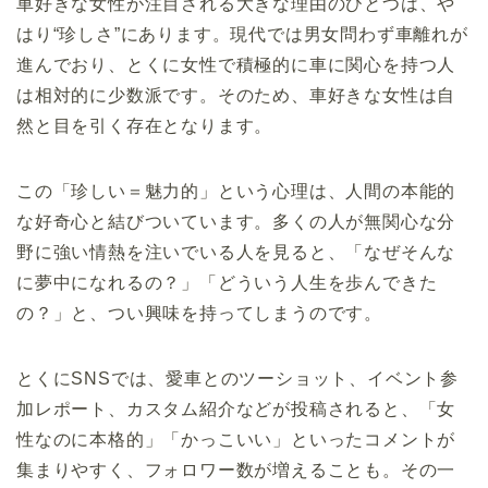
車好きな女性が注目される大きな理由のひとつは、や
はり“珍しさ”にあります。現代では男女問わず車離れが
進んでおり、とくに女性で積極的に車に関心を持つ人
は相対的に少数派です。そのため、車好きな女性は自
然と目を引く存在となります。
この「珍しい＝魅力的」という心理は、人間の本能的
な好奇心と結びついています。多くの人が無関心な分
野に強い情熱を注いでいる人を見ると、「なぜそんな
に夢中になれるの？」「どういう人生を歩んできた
の？」と、つい興味を持ってしまうのです。
とくにSNSでは、愛車とのツーショット、イベント参
加レポート、カスタム紹介などが投稿されると、「女
性なのに本格的」「かっこいい」といったコメントが
集まりやすく、フォロワー数が増えることも。その一