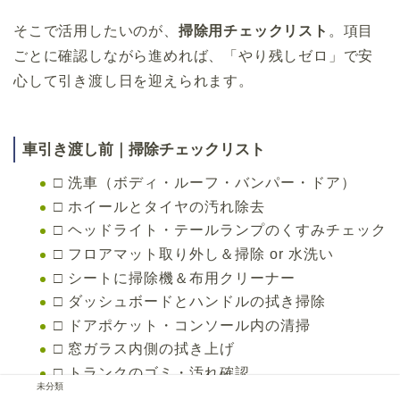
そこで活用したいのが、
掃除用チェックリスト
。項目
ごとに確認しながら進めれば、「やり残しゼロ」で安
心して引き渡し日を迎えられます。
車引き渡し前｜掃除チェックリスト
□ 洗車（ボディ・ルーフ・バンパー・ドア）
□ ホイールとタイヤの汚れ除去
□ ヘッドライト・テールランプのくすみチェック
□ フロアマット取り外し＆掃除 or 水洗い
□ シートに掃除機＆布用クリーナー
□ ダッシュボードとハンドルの拭き掃除
□ ドアポケット・コンソール内の清掃
□ 窓ガラス内側の拭き上げ
□ トランクのゴミ・汚れ確認
未分類
□ スペアタイヤ周りの確認