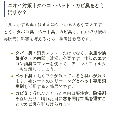
ニオイ対策｜タバコ・ペット・カビ臭をどう
消すか？
「臭いがする車」は査定額が下がる大きな要因です。
とくに
タバコ臭、ペット臭、カビ臭
は、買い取り後の
再販売に影響を与えるため、業者は敏感です。
タバコ臭：
消臭スプレーだけでなく、
灰皿や換
気ダクトの内部
も清掃が必要です。市販の
エア
コン消臭スプレー
を使ってエアコンのフィルタ
ーも対策しましょう。
ペット臭：
毛やフケが残っていると臭いが残り
ます。
布シートのクリーニングとペット専用消
臭剤
を活用すると効果的です。
カビ臭：
湿気がこもった車内は要注意。
除湿剤
を置いたり、晴れた日に
窓を開けて風を通す
こ
とでカビ臭を和らげられます。