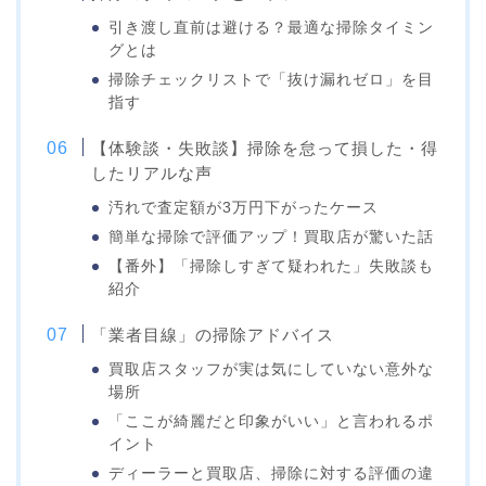
引き渡し直前は避ける？最適な掃除タイミン
グとは
掃除チェックリストで「抜け漏れゼロ」を目
指す
【体験談・失敗談】掃除を怠って損した・得
したリアルな声
汚れで査定額が3万円下がったケース
簡単な掃除で評価アップ！買取店が驚いた話
【番外】「掃除しすぎて疑われた」失敗談も
紹介
「業者目線」の掃除アドバイス
買取店スタッフが実は気にしていない意外な
場所
「ここが綺麗だと印象がいい」と言われるポ
イント
ディーラーと買取店、掃除に対する評価の違