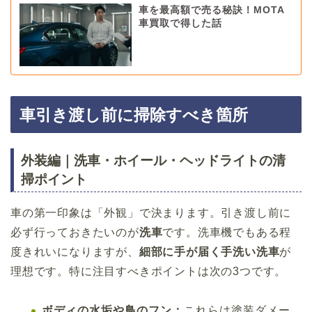
車を最高額で売る秘訣！MOTA
車買取で得した話
車引き渡し前に掃除すべき箇所
外装編｜洗車・ホイール・ヘッドライトの清
掃ポイント
車の第一印象は「外観」で決まります。引き渡し前に
必ず行っておきたいのが
洗車
です。洗車機でもある程
度きれいになりますが、
細部に手が届く手洗い洗車
が
理想です。特に注目すべきポイントは次の3つです。
ボディの水垢や鳥のフン：
これらは塗装ダメー